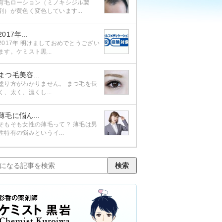
育毛ローション（ミノキシジル製
剤）が黄色く変色しています...
2017年...
2017年 明けましておめでとうござい
ます。ケミスト黒...
まつ毛美容...
塗り方がわかりません。 まつ毛を長
く、太く、濃くし...
薄毛に悩ん...
そもそも女性の薄毛って？ 薄毛は男
性特有の悩みというイ...
検索