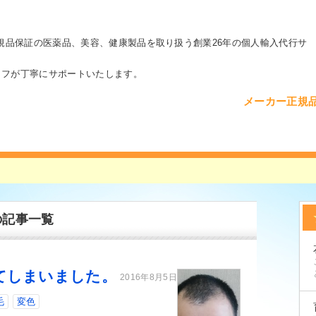
カー正規品保証の医薬品、美容、健康製品を取り扱う創業
26年の個人輸入代行サ
ッフが丁寧にサポートいたします。
メーカー正規
の記事一覧
てしまいました。
2016年8月5日
毛
変色