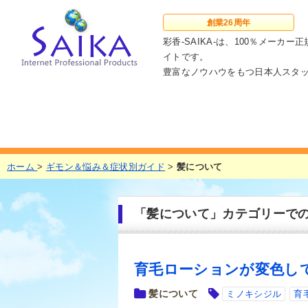
創業
26周年
彩香-SAIKA-は、100％メー
イトです。
豊富なノウハウをもつ日本人スタ
ホーム
>
ギモン＆悩み＆症状別ガイド
>
髪について
「髪について」カテゴリーで
育毛ローションが変色し
髪について
ミノキシジル
育