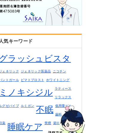
人気キーワード
グラッシュビスタ
ジェネリック
ジェネリック医薬品
ニコチン
パントガール
ビマトプロスト
ホワイトニング
ラティース
ミノキシジル
リラックス
ルグゼバイブ
ルミガン
低用量ピル
不眠
歯科
点眼薬
目薬
禁煙
避妊
睡眠ケア