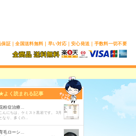
品保証｜全国送料無料｜早い対応｜安心発送｜手数料一切不要
★よく読まれる記事
花粉症治療...
こんにちは、ケミスト黒岩です。 3月
となり、多くの...
育毛ローシ...