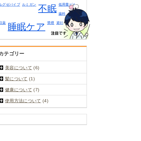
ルグゼバイブ
ルミガン
低用量ピル
不眠
歯科
点眼薬
目薬
禁煙
避妊
睡眠ケア
カテゴリー
美容について
(6)
髪について
(1)
健康について
(7)
使用方法について
(4)