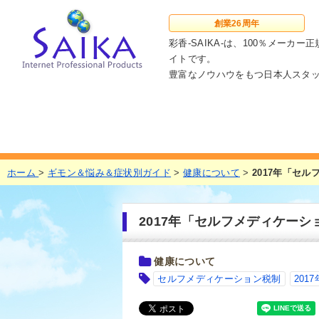
創業
26周年
彩香-SAIKA-は、100％メー
イトです。
豊富なノウハウをもつ日本人スタ
ホーム
>
ギモン＆悩み＆症状別ガイド
>
健康について
>
2017年「セ
2017年「セルフメディケー
健康について
セルフメディケーション税制
2017