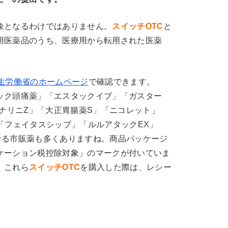
象となるわけではありません。
スイッチOTC
と
用医薬品のうち、医療用から転用された医薬
生労働省のホームページ
で確認できます。
ック頭痛薬」「エスタックイブ」「ガスター
トナリニZ」「大正胃腸薬S」「ニコレット」
「フェイタスシップ」「ルルアタックEX」
ける市販薬も多くありますね。商品パッケージ
ケーション税控除対象」のマークが付いていま
。これら
スイッチOTC
を購入した際は、レシー
。