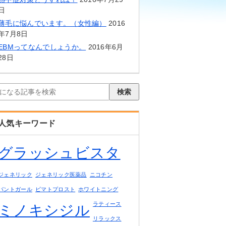
日
薄毛に悩んでいます。（女性編）
2016
年7月8日
EBMってなんでしょうか。
2016年6月
28日
検索
人気キーワード
グラッシュビスタ
ジェネリック
ジェネリック医薬品
ニコチン
パントガール
ビマトプロスト
ホワイトニング
ラティース
ミノキシジル
リラックス