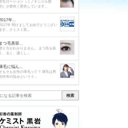
育毛ローション（ミノキシジル製
剤）が黄色く変色しています...
2017年...
2017年 明けましておめでとうござい
ます。ケミスト黒...
まつ毛美容...
塗り方がわかりません。 まつ毛を長
く、太く、濃くし...
薄毛に悩ん...
そもそも女性の薄毛って？ 薄毛は男
性特有の悩みというイ...
検索