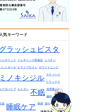
人気キーワード
グラッシュビスタ
ジェネリック
ジェネリック医薬品
ニコチン
パントガール
ビマトプロスト
ホワイトニング
ラティース
ミノキシジル
リラックス
ルグゼバイブ
ルミガン
低用量ピル
不眠
歯科
点眼薬
目薬
禁煙
避妊
睡眠ケア