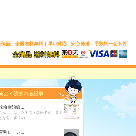
品保証｜全国送料無料｜早い対応｜安心発送｜手数料一切不要
★よく読まれる記事
花粉症治療...
こんにちは、ケミスト黒岩です。 3月
となり、多くの...
育毛ローシ...