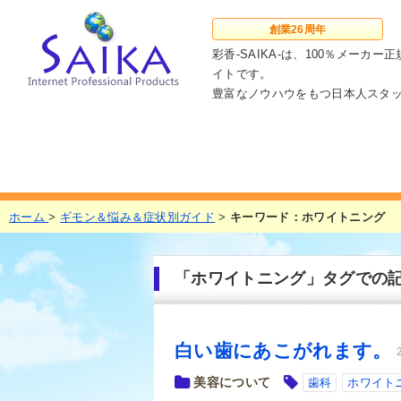
創業
26周年
彩香-SAIKA-は、100％メー
イトです。
豊富なノウハウをもつ日本人スタ
ホーム
>
ギモン＆悩み＆症状別ガイド
>
キーワード：ホワイトニング
「ホワイトニング」タグでの
白い歯にあこがれます。
美容について
歯科
ホワイト